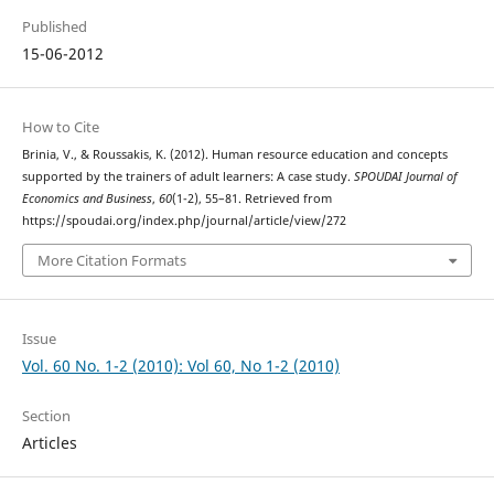
Published
15-06-2012
How to Cite
Brinia, V., & Roussakis, K. (2012). Human resource education and concepts
supported by the trainers of adult learners: A case study.
SPOUDAI Journal of
Economics and Business
,
60
(1-2), 55–81. Retrieved from
https://spoudai.org/index.php/journal/article/view/272
More Citation Formats
Issue
Vol. 60 No. 1-2 (2010): Vol 60, No 1-2 (2010)
Section
Articles